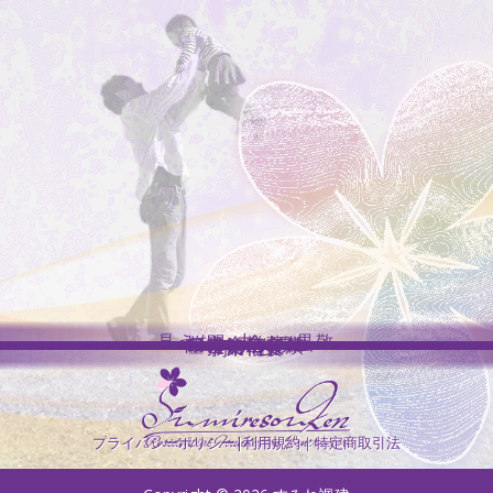
見えない力への畏敬
お問い合わせ
協力企業募集
インスタグラム
基礎施工実績
採用情報
事業概要
ホーム
プライバシーポリシー
|
利用規約
｜
特定商取引法