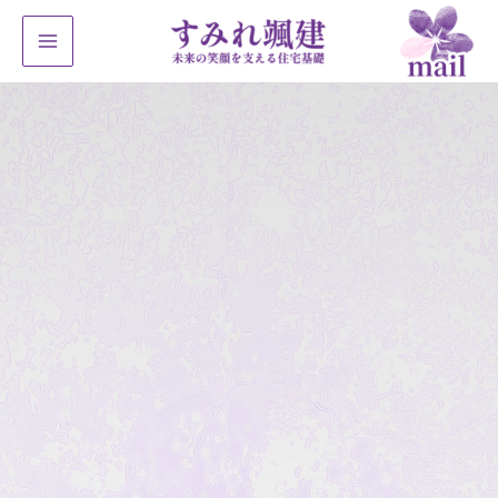
内
容
を
ス
キ
ッ
プ